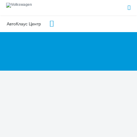
АвтоКлаус Центр