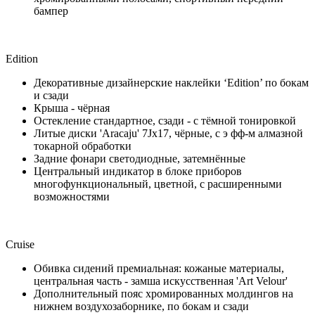
бампер
Edition
Декоративные дизайнерские наклейки ‘Edition’ по бокам
и сзади
Крыша - чёрная
Остекление стандартное, сзади - с тёмной тонировкой
Литые диски 'Aracaju' 7Jx17, чёрные, с э фф-м алмазной
токарной обработки
Задние фонари светодиодные, затемнённые
Центральный индикатор в блоке приборов
многофункциональный, цветной, с расширенными
возможностями
Cruise
Обивка сидений премиальная: кожаные материалы,
центральная часть - замша искусственная 'Art Velour'
Дополнительный пояс хромированных молдингов на
нижнем воздухозаборнике, по бокам и сзади