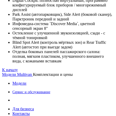
Digital Cockpit: полностью виртуальный, программно
конфигурируемый блок приборов / многорежимный
дисплей
Park Assist (автопарковщик), Side Alert (боковой сканер),
Парктроник передний и задний
Инфомедиа-система `Discover Media`, цветной
сенсорный экран 8"
Остекление с улучшенной звукоизоляцией, сзади - с
тёмной тонировкой
Blind Spot Alert (контроль мёртвых зон) и Rear Traffic
Alert (автостоп при выезде задом)
Отделка боковых панелей пассажирского салона:
полная, мягким пластиком, улучшенного внешнего
вида, с кожаными вставкам
К началу
Модели
Multivan
Комплектации и цены
Модели
Сервис и обслуживание
Для бизнеса
Контакты