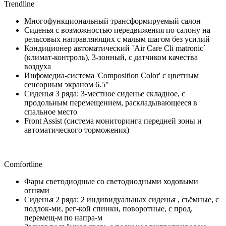
Trendline
Многофункциональный трансформируемый салон
Сиденья с возможностью передвижения по салону на
рельсовых направляющих с малым шагом без усилий
Кондиционер автоматический `Air Care Cli matronic`
(климат-контроль), 3-зонный, с датчиком качества
воздуха
Инфомедиа-система 'Composition Color' с цветным
сенсорным экраном 6.5"
Сиденья 3 ряда: 3-местное сиденье складное, с
продольным перемещением, раскладывающееся в
спальное место
Front Assist (система мониторинга передней зоны и
автоматического торможения)
Comfortline
Фары светодиодные со светодиодными ходовыми
огнями
Сиденья 2 ряда: 2 индивидуальных сиденья , съёмные, с
подлок-ми, рег-кой спинки, поворотные, с прод.
перемещ-м по напра-м