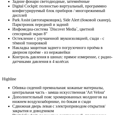
Задние фонари светодиодные, затемнённые
Digital Cockpit: полностью виртуальный, программно
конфигурируемый блок приборов / многорежимный
дисплей
Park Assist (автопарковщик), Side Alert (боковой сканер),
Парктроник передний и задний
Инфомедиа-система `Discover Media`, цветной
сенсорный экран 8"
Остекление с улучшенной звукоизоляцией, сзади - с
тёмной тонировкой
Накладка защитная заднего погрузочного проёма в
дверном проёме - из нержавейки
Контроль давления в шинах: прямое измерение, с радио-
датчиками давления в 4 колёсах
Highline
Обивка сидений премиальная: кожаные материалы,
центральная часть - замша искусственная 'Art Velour'
Дополнительный пояс хромированных молдингов на
нижнем воздухозаборнике, по бокам и сзади
Сдвижная дверь левая с электроприводом открытия/
закрытия и доводчиком