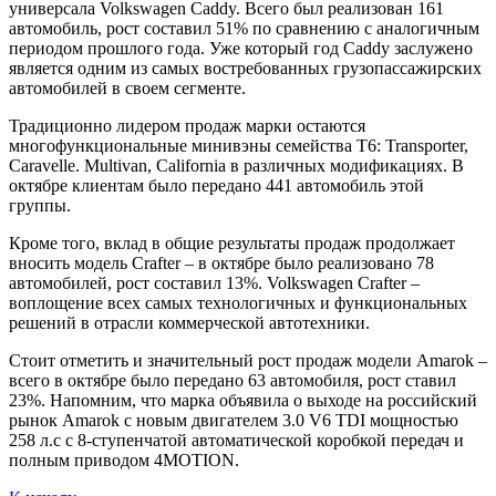
универсала Volkswagen Caddy. Всего был реализован 161
автомобиль, рост составил 51% по сравнению с аналогичным
периодом прошлого года. Уже который год Caddy заслужено
является одним из самых востребованных грузопассажирских
автомобилей в своем сегменте.
Традиционно лидером продаж марки остаются
многофункциональные минивэны семейства Т6: Transporter,
Caravelle. Multivan, California в различных модификациях. В
октябре клиентам было передано 441 автомобиль этой
группы.
Кроме того, вклад в общие результаты продаж продолжает
вносить модель Crafter – в октябре было реализовано 78
автомобилей, рост составил 13%. Volkswagen Crafter –
воплощение всех самых технологичных и функциональных
решений в отрасли коммерческой автотехники.
Стоит отметить и значительный рост продаж модели Amarok –
всего в октябре было передано 63 автомобиля, рост ставил
23%. Напомним, что марка объявила о выходе на российский
рынок Amarok с новым двигателем 3.0 V6 TDI мощностью
258 л.с с 8-ступенчатой автоматической коробкой передач и
полным приводом 4MOTION.